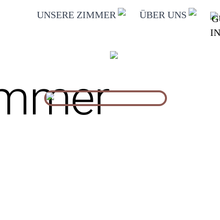
UNSERE ZIMMER
ÜBER UNS
G
ÜBER guestifie
I
EINZELZIMMER
AYUNA
UNSERE VISIO
DOPPELZIMMER
immer
GALERIE
DREIBETTZIMMER